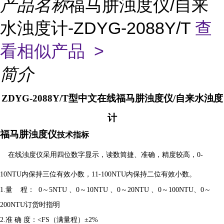
产品名称
福马肼浊度仪/自来
水浊度计-ZDYG-2088Y/T
查
看相似产品 >
简介
ZDYG-2088
Y/T
型中文在线福马肼浊度仪/自来水浊度
计
福马肼浊度仪
技术指标
在线
浊度仪采用四位数字显示，读数简捷、准确，精度较高，
0-
10NTU内保持三位有效小数，11-100NTU内保持二位有效小数。
1.量 程：
0～
5
NTU 、0～
10
NTU 、0～
20
NTU 、0～
1
00NTU
、
0～
2
00NTU
订货时指明
2.准 确 度：<FS（满量程）±
2
%