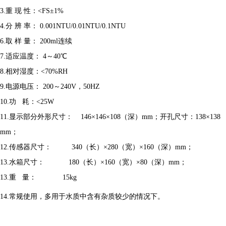
3.重 现 性：<FS±1%
4.分 辨 率： 0.001NTU/0.01NTU/0.1NTU
6.取 样 量： 200ml连续
7.适应温度： 4～40℃
8.相对湿度：<70%RH
9.电源电压： 200～240V，50HZ
10.功 耗：<25W
11.显示部分外形尺寸：
146
×
146
×108（深）mm
；
开孔尺寸：
138×138
mm；
12.
传感器尺寸
：
340（长）×280（宽）×160（深）mm；
13.
水箱尺寸：
180（长）×160（宽）×80（深）mm；
13.重 量： 1
5
kg
14.
常规使用，多用于水质中含有杂质较少的情况下。