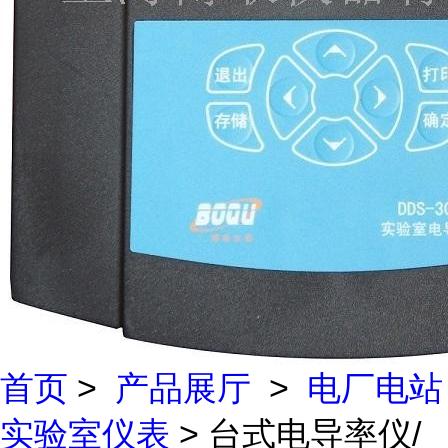
首页
>
产品展厅
>
电厂电站
实验室仪表
> 台式电导率仪/