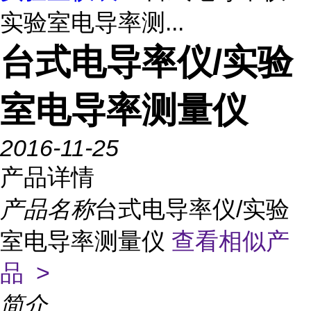
实验室电导率测...
台式电导率仪/实验
室电导率测量仪
2016-11-25
产品详情
产品名称
台式电导率仪/实验
室电导率测量仪
查看相似产
品 >
简介