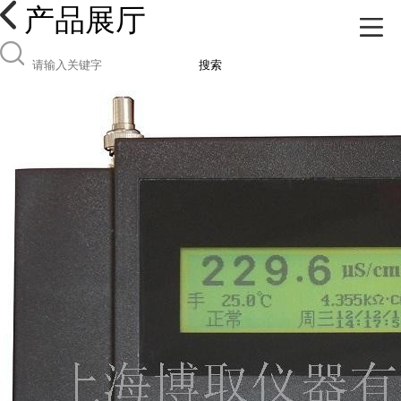
产品展厅
搜索