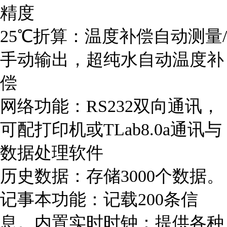
精度
2
5℃折算：温度补偿自动测量/
手动输出，超纯水自动温度补
偿
网络功能：RS232双向通讯，
可配打印机或TLab8.0a通讯与
数据处理软件
历史数据：存储3000个数据。
记事本功能：记载200条信
息。内置实时时钟：提供各种