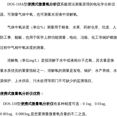
便携式微量氧分析仪
DOS-118A
型
系极谱法测量原理的电化学分析仪
器。可测量气体中氧，也可测量水溶液中溶解氧。
气体中氧浓度（单位
%
）测量用于粮食、水果、药材仓库、坑道、人
防工事、舰艇，也用于医学上肺功能测量，电站、冶炼、化工等锅炉燃烧
过程中气相中氧浓度的测量。
溶解氧（单位
mg/L
）是指溶解于水中或液相分子态氧，其含量是衡
量水质优劣的重要指标之一。溶解氧的测量是发电、锅炉、水产养殖、水
源保护、上水供应、污水处理等部门不可缺少的监测项目。
便携式微量氧分析仪优势：
便携式微量氧分析仪
DOS-118型
有多种精度可选：0.1ug、0.01ug、
0.001ug、0.0003ug,是您要测量微量氧含量的不二之选。