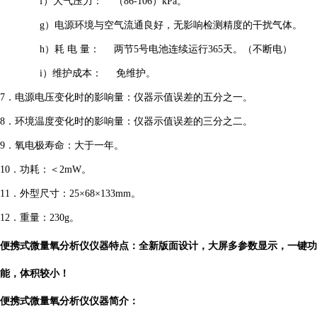
f
）
大气压力：
（
86-106
）
kPa
。
g
）
电源环境与空气流通良好，无影响检测精度的干扰气体。
h
）
耗
电
量：
两节
5
号电池连续运行
365
天。（不断电）
i）维护成本： 免维护。
7
．电源电压变化时的影响量：仪器示值误差的五分之一。
8
．环境温度变化时的影响量：仪器示值误差的三分之二。
9
．氧电极寿命：大于一年。
10
．功耗：
＜
2mW
。
11
．外型尺寸：
25
×
68
×
1
33
mm
。
12
．重量：
23
0g
。
便携式微量氧分析仪仪器特点：
全新版面设计，
大屏多参数显示
，
一键功
能，体积较小
！
便携式微量氧分析仪仪器简介：