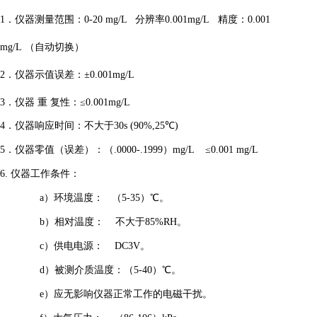
1
．仪器测量范围：
0-20
mg/L
分辨率
0.00
1
mg/L
精度：
0.001
mg/L
（自动切换）
2
．仪器示值误差：
±
0.00
1
mg/L
3
．仪器
重
复性：
≤
0.00
1
mg/L
4
．仪器响应时间：不大于
30s (90%,25
℃
)
5
．仪器零值（误差）：
（
.0000-.1999
）
mg/L
≤
0.001 mg/L
6.
仪器工作条件：
a
）
环境温度：
（
5-35
）
℃。
b
）
相对温度：
不大于
85%RH
。
c
）
供电电源：
DC
3
V
。
d
）
被测介质温度：（
5-40
）
℃
。
e
）
应无影响仪器正常工作的电磁干扰。