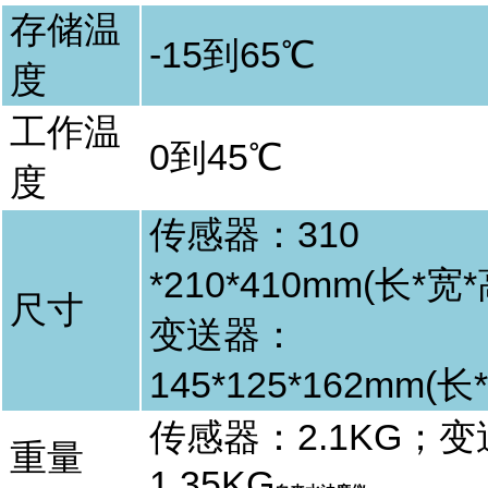
存储温
-15
到
65
℃
度
工作温
0
到
45
℃
度
传感器：
310
*210*410mm
(
长
*
宽
*
尺寸
变送器：
145*125*162mm(
长
*
传感器：
2.1KG
；变
重量
1.35KG