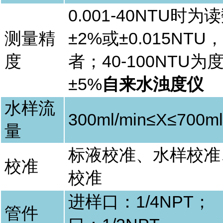
0.001-40NTU
时为读
测量精
±
2%
或±
0.015NTU
，
度
者；
40-100NTU
为
±
5%
自来水浊度仪
水样流
300ml/min
≤
X
≤
700ml
量
标液校准、水样校准
校准
校准
进样口：
1/4NPT
；
管件