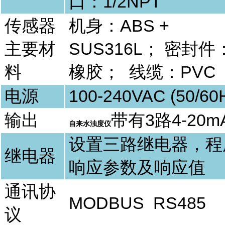
口：
1/2NPT
传感器
机身：
ABS +
主要材
SUS
316L
；
密封件
料
橡胶；
线缆：
PVC
电源
100-240VAC (50/60
输出
带有3
路
4-20m
自来水浊度仪
设置三路继电器，程
继电器
响应参数及响应值
通讯协
MODBUS RS485
议