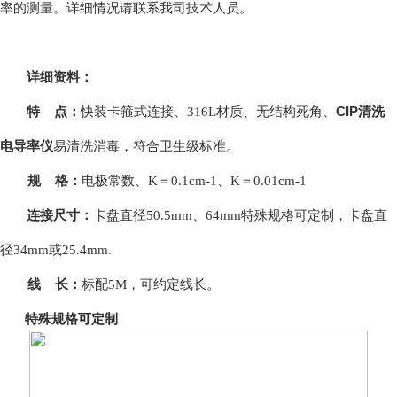
率的测量。详细情况请联系我司技术人员。
详细资料：
CIP清洗
特
点：
快装卡箍式连接、
316L
材质、无结构死角、
电导率仪
易清洗消毒，符合卫生
级标准。
规
格：
电极常数、
K
＝
0.1cm-1
、
K
＝
0.01cm-1
连接尺寸：
卡盘直径
50.5mm
、
64mm
特殊规格可定制，卡盘直
径
34mm
或
25.4mm.
线
长：
标配
5M
，可约定线长。
特殊规格可定制