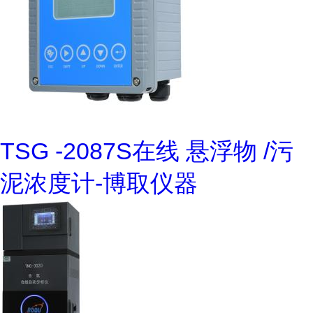
TSG -2087S在线 悬浮物 /污
泥浓度计-博取仪器