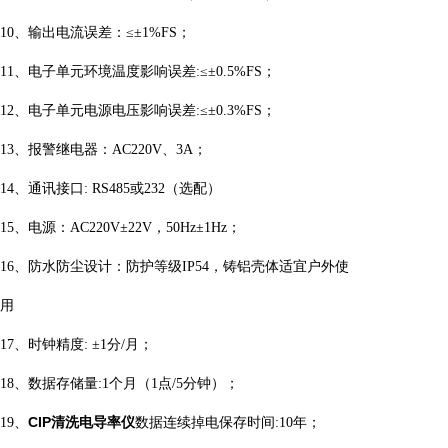
10
、输出电流误差：
≤
±
1%FS
；
11
、电子单元环境温度影响误差
:≤
±
0.5%FS
；
12
、电子单元电源电压影响误差
:≤
±
0.3%FS
；
13
、报警继电器：
AC220V
、
3A
；
14
、通讯接口
:
RS485
或
232
（选配）
15
、电源：
AC220V
±
22V
，
50Hz
±
1Hz
；
16
、
防水防尘设计
：
防护等级
IP54
，铸铝壳体适宜户外使
用
17
、时钟精度
:
±
1
分
/
月；
18
、数据存储量
:1
个月（
1
点
/5
分钟）；
CIP清洗电导率仪
1
9
、
数据连续掉电保存时间
:10
年；