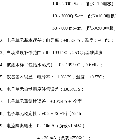
1.0
～
2000μS/cm
（配
K=
1.0
电极）
10
～
20000μS/cm
（配
K=
10.0
电极）
30
～
600 m
S/cm
（配
K=3
0.0
电极）
2
、电子单元基本误差：电导率：
±
0.5%FS
，温度：
±
0.3
℃
；
3
、自动温度补偿范围：
0
～
1
99.9
℃
，
25
℃
为基准温度；
4
、被测水样
（包括水蒸汽）
：
0
～
1
99.9
℃
，
0.6MPa
；
5
、仪器基本误差：电导率：
±
1.0%FS
，温度：
±
0.5
℃
；
6
、电子单元自动温度补偿误差：
±
0.5%FS
；
7
、电子单元重复性误差：
±
0.2%FS
±
1
个字；
8
、电子单元稳定性：
±
0.2%FS
±
1
个字
/24h
；
9
、电流隔离输出：
0
～
10mA
（负载
<1.5kΩ
），
4
～
20 mA
（负载
<750Ω
）；