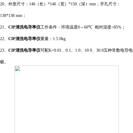
20
、外形尺寸：
146
（长）
*
146
（宽）
*
1
50
（深）
mm
；开孔尺寸：
138
*
138 mm
；
21
、
CIP清洗电导率仪
工作条件：环境温度
0
～
60
℃
相对湿度
<85%
；
2
2
、
CIP清洗电导率仪
重量：
1.5.0
kg
23
、
CIP清洗电导率仪
可配
K=
0.01
、
0.1
、
1.0
、
10.0
、
30.0
五种
常数
电导电
极。