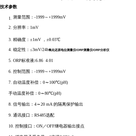
技术参数
测量范围：
-1999～+1
999
mV
1.
2.
分辨率：
1mV
3.
精确度：
±
1mV ，±0.03℃
4.
稳定性：
≤3
mV
/24
h
氧化还原电位测量仪/ORP测量仪/ORP分析仪
5.
ORP标准液
:
6.86 4.01
6.
控制范围：
-1999～+1
999
mV
7.
自动
温度补偿：
0
～
100℃(
pH
)
手动温度补偿：
0
～
80
℃(
pH
)
8.
信号输出：
4
～
20 mA 的隔离保护输出
9.
通讯接口：
RS485选配
10.
控制接口：
ON
／
OFF
继电器
输出
接点