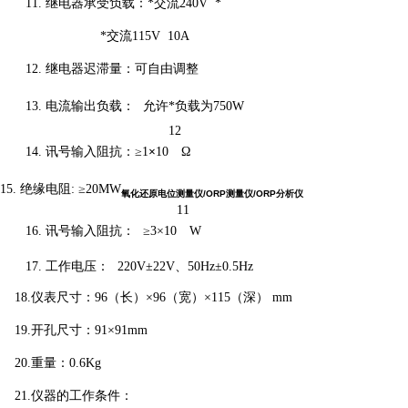
11.
继电器承受负载：
*交流
240V *
*交流
115V 10A
12.
继电器迟滞量：
可
自由调整
13.
电流输出负载：
允许*负载为
750
W
12
14.
讯号输入阻抗：
≥1
×
10
Ω
15.
绝缘电阻
: ≥20M
W
氧化还原电位测量仪/ORP测量仪/ORP分析仪
11
16.
讯号输入阻抗：
≥3×10
W
17.
工作电压：
220
V
±
22V、50
Hz
±
0.5Hz
1
8
.
仪表尺寸：
96
（长）
×
96
（宽）
×
115
（深）
mm
1
9
.开孔尺寸：91
×
91mm
20
.
重量：
0.6
Kg
21
.仪器的工作条件：