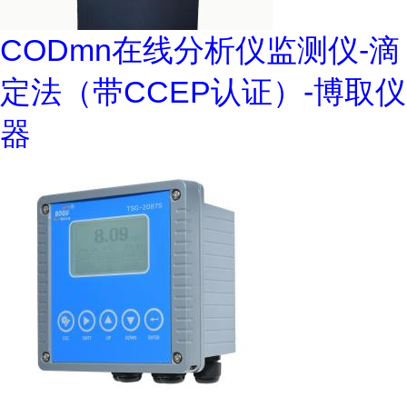
CODmn在线分析仪监测仪-滴
定法（带CCEP认证）-博取仪
器