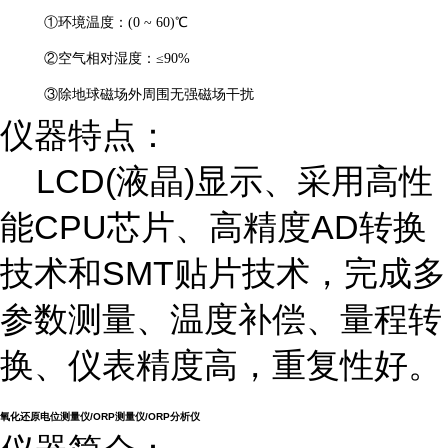
①
环境温度：
(
0 ~
6
0
)℃
②
空气相对湿度：
≤90
%
③
除地球磁场外周围无强磁场干扰
仪器特点：
LCD(液晶)显示、采用高性
能CPU芯片、高精度AD转换
技术和SMT贴片技术，完成多
参数测量、温度补偿、量程转
换、仪表精度高，重复性好。
氧化还原电位测量仪/ORP测量仪/ORP分析仪