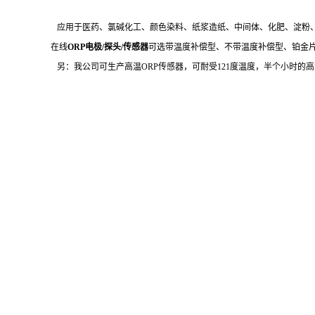
应用于医药、氯碱化工、颜色染料、纸浆造纸、中间体、化肥、淀粉
在线
ORP电极/探头/传感器
可选带温度补偿型、不带温度补偿型、铂金片型、铂
另：我公司可生产高温ORP传感器，可耐受121度温度，半个小时的