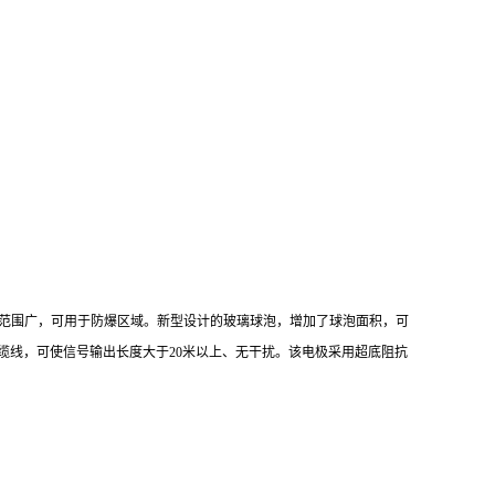
范围广，可用于防爆区域
。
新型设计的玻璃球泡，增加了球泡面积，可
缆线，可使信号输出长度大于
20米以上、无干扰
。
该电极采用超底阻抗