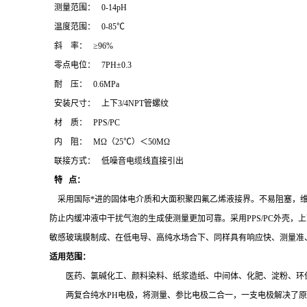
测量范围：
0-14pH
温度范围：
0-85
℃
斜
率：
≥96%
零点电位：
7PH±0.3
耐
压：
0.6MPa
安装尺寸
：
上下
3/4NPT管螺纹
材
质：
PPS/PC
内
阻
：
MΩ（25
℃
）＜
50MΩ
联接方式
：
低噪音电缆线直接引出
特
点：
采用国际*进的固体电介质和大面积聚四氟乙烯液接界。不易阻
塞，
防止内缓冲液中干扰气泡的生成使测量更加可靠
。
采用
PPS/PC外壳
敏感玻璃膜制成
、在低电导、高纯水场合下、同样具有响应快、测量准
适用范围：
医药、氯碱化工、颜料染料、纸浆造纸、中间体、化肥、淀粉、环
两复合纯水PH电极，将测量、参比电极二合一，一支电极解决了原本