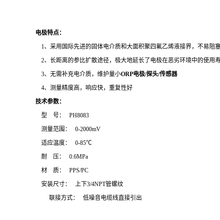
电极特点
：
1
、采用国际先进的固体电介质和大面积聚四氟乙烯液接界，不易阻
2
、长距离的参比扩散途径，极大地延长了电极在恶劣环境中的使用
3
、无需补充电介质，维护量小
ORP电极/探头/传感器
4
、测量精度高，响应快，重复性好
技术参数：
型
号：
PH8083
测量范围：
0-2000mV
适应温度
：
0-85
℃
耐
压：
0.6MPa
材
质：
PPS/PC
安装尺寸：
上下
3/4NPT
管螺纹
联接方式：
低噪音电缆线直接引出