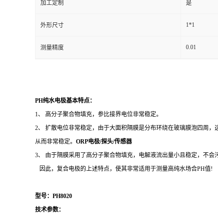
加工定制
是
1*1
外形尺寸
0.01
测量精度
PH纯水电极基本特点
：
1、
高分子聚合物填充，参比接界电位非常稳定。
2、 扩散电位非常稳定，由于大面积隔膜是分布环绕在玻璃膜泡四周
从而非常稳定。
ORP电极/探头/传感器
3、
由于隔膜采用了高分子聚合物填充，电解液流出量小且稳定，不会
因此，复合电极的上述特点，使其非常适用于测量高纯水场合
PH值!
型号：
PH8020
技术参数：