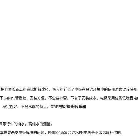
维护方便
长距离的参比扩散途径，极大的延长了电极在恶劣环境中的使用寿命温度使用
，上下3/4NPT管螺纹，安装方便，不需要护套，节省了安装成本
。
电极采用优质低噪音电
、稳定性好、不易水解的特点
。
ORP电极/探头/传感器
保等行业的纯水，高纯水的测量。
需要两支电极解决的问题，PH8020两复合纯水PH电极是不带温度补偿的。