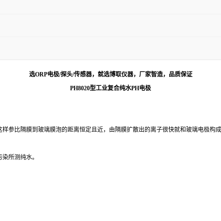
选ORP电极/探头/传感器，就选博取仪器，厂家智造，品质保证
PH8020
型
工业复合纯水
PH电极
，这样参比隔膜到玻璃膜泡的距离恒定且近，由隔膜扩散出的离子很快就和玻璃电极构
污染所测纯水。