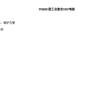
PH80
83
型
工业复合
ORP
电极
塞，维护方便
寿命