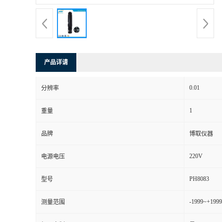
产品详请
0.01
分辨率
1
重量
品牌
博取仪器
220V
电源电压
PH8083
型号
-1999~+199
测量范围