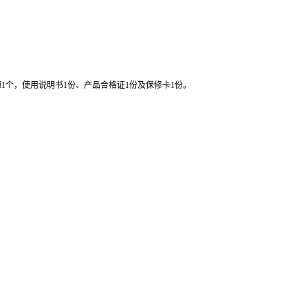
源
1
个，使用说明书
1
份、产品合格证
1
份及保修卡
1
份。