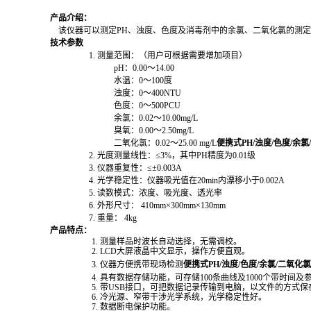
产品介绍：
该仪器可以测定
PH
、浊度、色度及消毒剂中的余氯、二氧化氯的测定
技术参数
1.
测量范围：（用户可根据需要增加项目）
pH
：
0.00
～
14.00
水温：
0
～
100
度
浊度：
0
～
400NTU
色度：
0
～
500PCU
余氯：
0.0
2
～
10.00
mg/L
臭氧：
0.00
～
2.50
mg/L
二氧化氯：
0.02
～
25.00 mg/L
便携式PH/浊度/色度/余
2.
光度测量线性：
≤
3%
，
其中
PH精度为0.01级
3.
仪器重复性：
≤±
0.003A
4.
光学稳定性：仪器吸光值在
20min
内漂移小于
0.002A
5.
读数模式：浓度、吸光度、透光率
6.
外形尺寸：
410
mm×
300
mm×
130
mm
7.
重量：
4
kg
产品特点：
1.
测量样品时波长自动选择，无需调校
。
2.
LCD
大屏液晶中文显示，操作方便直观。
3.
仪器方便携带现场检测
便携式PH/浊度/色度/余氯/二氧化
4.
具有数据存储功能，
可存储
100条曲线及
1000
个带时间及
5.
带
USB
接口，
可把数据记录传输到电脑，以文件的方式保
6.
冷光源、窄带干涉光学系统，光学稳定性好。
7.
数据断电保护功能。