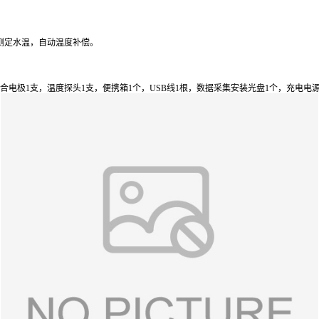
测定水温，自动温度补偿。
合电极
1
支，温度探头
1
支，便携箱
1
个，
USB
线
1
根，数据采集安装光盘
1
个，充电电