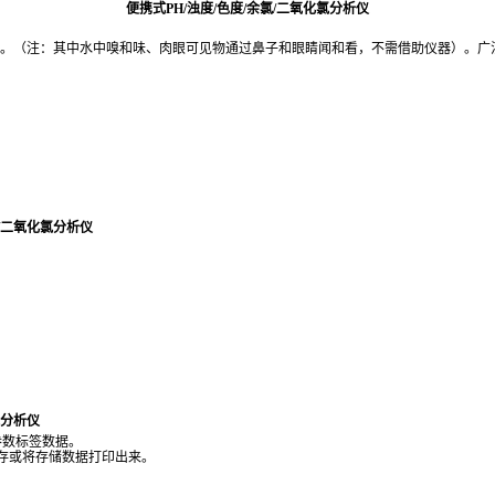
便携式PH/浊度/色度/余氯/二氧化氯分析仪
。（注：其中水中
嗅和味、肉眼可见物通过鼻子和眼睛闻和看，不需借助仪器）。
广
氯/二氧化氯分析仪
氯分析仪
参数标签数据
。
存或
将存储数据打印出来。