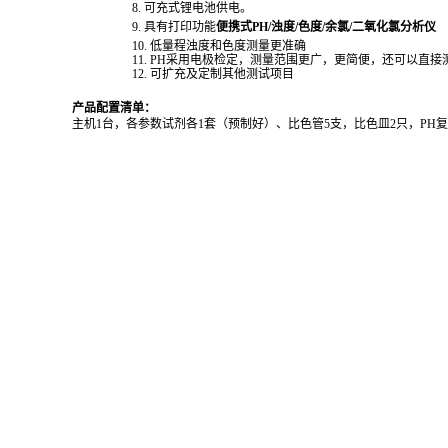
8.
可充式锂电池供电。
9.
具有打印功能
便携式PH/浊度/色度/余氯/二氧化氯分析仪
10.
低量程浊度和色度测量更准确
11.
PH采用电极检定，测量范围更广，更简便，还可以直接
12.
可扩充及定制其他测试项目
产品配置清单：
主机
1
台，各参数试剂各
1
套（预制好）、比色管
5
支，比色皿
2
只，
PH
复