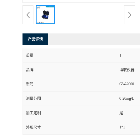
产品详请
1
重量
品牌
博取仪器
GW-2000
型号
0-20mg/L
测量范围
加工定制
是
1*1
外形尺寸