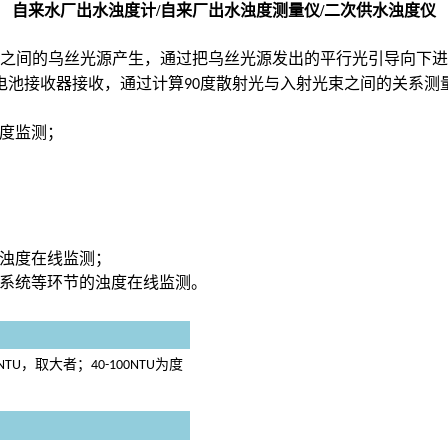
自来水厂出水浊度计/自来厂出水浊度测量仪/二次供水浊度仪
度之间的乌丝光源产生，通过把乌丝光源发出的平行光引导向下
电池接收器接收，通过计算
度散射光与入射光束之间的关系测
90
度监测；
度仪
浊度在线监测；
系统等环节的浊度在线监测。
，取大者；
为度
NTU
40-100NTU