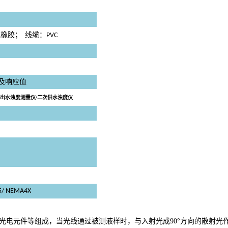
氰橡胶；
线缆：
PVC
及响应值
厂出水浊度测量仪/二次供水浊度仪
量仪/二次供水浊度仪
5/ NEMA4X
光电元件等组成，当光线通过被测液样时，与入射光成
90
°
方向的散射光