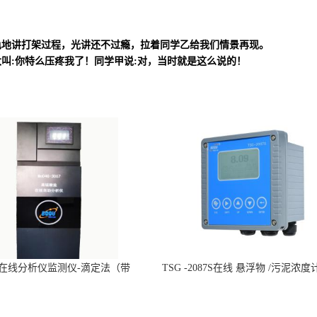
色地讲打架过程，光讲还不过瘾，拉着同学乙给我们情景再现。
叫:你特么压疼我了！同学甲说:对，当时就是这么说的！
n在线分析仪监测仪-滴定法（带
TSG -2087S在线 悬浮物 /污泥浓度
CCEP认证）-博取仪器
仪器