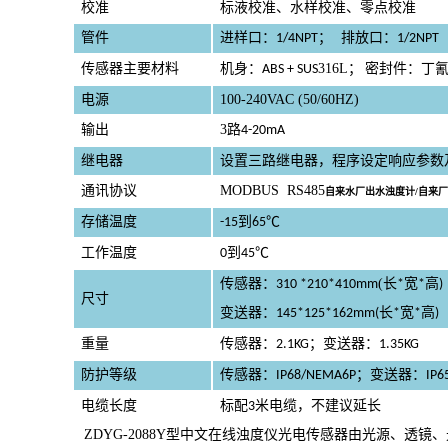
校准
标液校准、水样校准、零点校准
管件
进样口：
；
排放口：
1/4NPT
1/2NPT
传感器主要材料
机身：
316L
；
密封件：丁
ABS + SUS
电源
100-240VAC (50/60HZ)
输出
3
路
4-20mA
继电器
设置三路继电器，程序设定响应参数
通讯协议
MODBUS RS485
自来水厂出水浊度计/自来
存储温度
到
℃
-15
65
工作温度
到
℃
0
45
自来水厂出水浊度计/自来厂出水浊度测
传感器：
(
长
宽
高
310 *210*410mm
*
*
)
尺寸
变送器：
长
宽
高
145*125*162mm(
*
*
)
重量
传感器：
；变送器：
2.1KG
1.35KG
防护等级
传感器：
；变送器：
IP68/NEMA6P
IP6
电缆长度
标配
米电缆，不建议延长
3
ZDYG-2088
Y
型中文在线浊度仪光电传感器由光源、透镜、