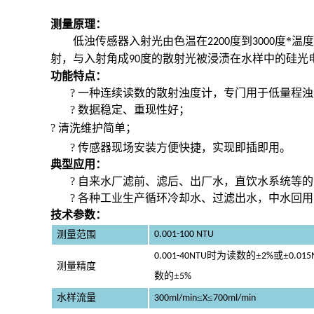
测量原理：
低浊传感器入射光由色温在
度到
度*温
2200
3000
射，与入射角成
度的散射光被浸渍在水样中的硅光
90
功能特点：
?
一种连续读数的散射浊度计，专门用于低量程浊
?
数据稳定、重现性好；
?
清洗维护简单；
自来水厂出水浊度计/自来厂出水浊度测量仪/二次供水浊
?
传感器现场安装方便快捷，实现即插即用。
典型应用：
?
自来水厂滤前、滤后、出厂水，直饮水系统等的
?
各种工业生产循环冷却水、过滤出水，中水回用
技术参数：
测量范围
0.001-100 NTU
时为读数的±
或±
0.001-40NTU
2%
0.015
测量精度
数的±
5%
水样流量
≤
≤
300ml/min
X
700ml/min