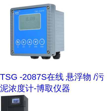
TSG -2087S在线 悬浮物 /污
泥浓度计-博取仪器