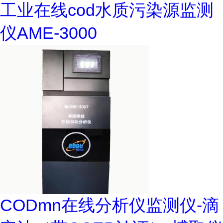
工业在线cod水质污染源监测
仪AME-3000
CODmn在线分析仪监测仪-滴