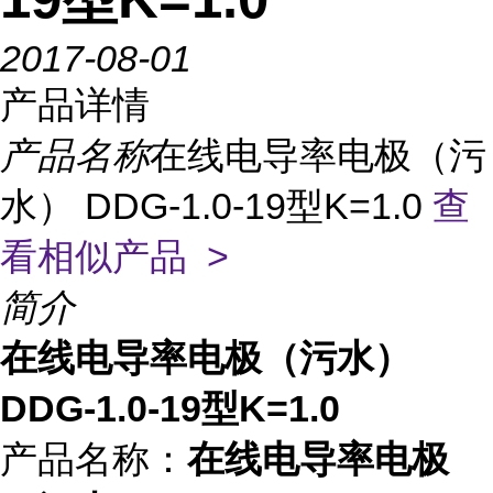
2017-08-01
产品详情
产品名称
在线电导率电极（污
水） DDG-1.0-19型K=1.0
查
看相似产品 >
简介
在线电导率电极（污水）
DDG-1.0-19型K=1.0
产品名称：
在线电导率电极