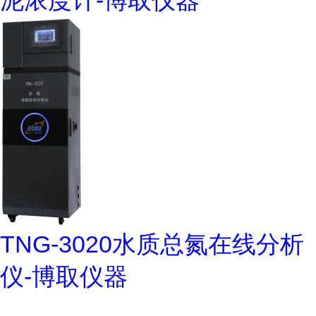
泥浓度计-博取仪器
TNG-3020水质总氮在线分析
仪-博取仪器