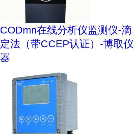
CODmn在线分析仪监测仪-滴
定法（带CCEP认证）-博取仪
器