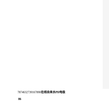
7874632739167890
在线自来水PH电极
06