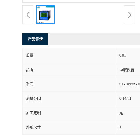
产品详请
0.01
重量
品牌
博取仪器
CL-2059A-0
型号
0-14PH
测量范围
加工定制
是
1
外形尺寸