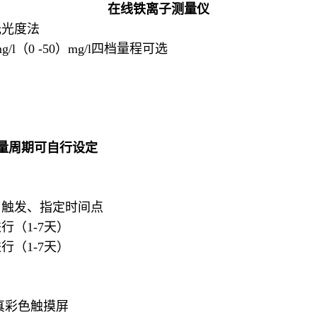
在线铁离子测量仪
光光度法
mg/l（0 -50）mg/l四档量程可选
量周期可自行设定
、触发、指定时间点
（1-7天）
（1-7天）
T真彩色触摸屏