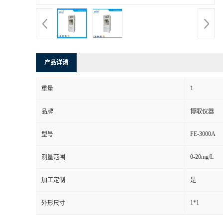
产品详请
1
重量
品牌
博取仪器
FE-3000A
型号
0-20mg/L
测量范围
加工定制
是
1*1
外形尺寸