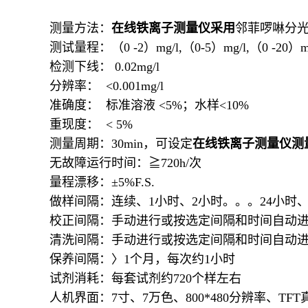
测量方法：
在线铁离子测量仪采用
邻菲啰啉分
测试量程：（0 -2）mg/l,（0-5）mg/l,（0 -20）
检测下线： 0.02mg/l
分辨率： <0.001mg/l
准确度： 标准溶液 <5%；水样<10%
重现度： < 5%
测量周期：30min，可设定
在线铁离子测量仪测
无故障运行时间：≧720h/次
量程漂移：±5%F.S.
做样间隔：连续、1小时、2小时。。。24小时
校正间隔：手动进行或按选定间隔和时间自动进行
清洗间隔：手动进行或按选定间隔和时间自动进行
保养间隔：〉1个月，每次约1小时
试剂消耗：每套试剂约720个样左右
人机界面：7寸、7万色、800*480分辨率、TF