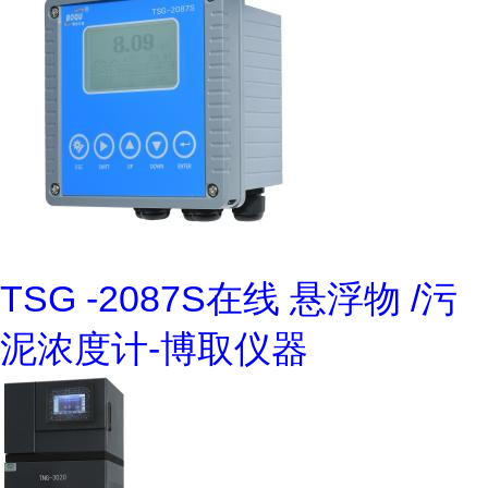
TSG -2087S在线 悬浮物 /污
泥浓度计-博取仪器