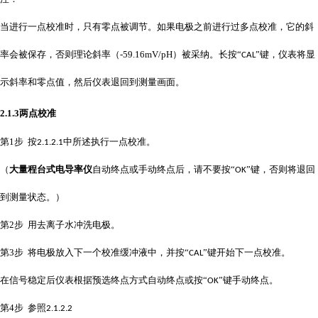
当进行一点校准时，只有零点被调节。如果电极之前进行过多点校准，它的斜
率会被保存，否则理论斜率（
-59.16mV/pH
）被采纳。长按“
”键，仪表将显
CAL
示斜率和零点值，然后仪表退回到测量画面。
2.1.3
两点校准
第
1
步 按
中所述执行一点校准。
2.1.2.1
（
大量程台式电导率仪
自动终点或手动终点后，请不要按
“
”键，否则将退回
OK
到测量状态。）
第
2
步 用去离子水冲洗电极。
第
3
步 将电极放入下一个校准缓冲液中，并按“
”键开始下一点校准。
CAL
在信号稳定后仪表根据预选终点方式自动终点或按
“
”键手动终点。
OK
第
4
步 参照
2.1.2.2