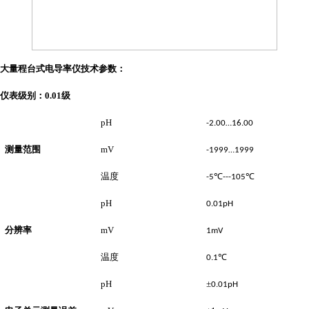
大量程台式电导率仪技术参数：
仪表级别：
0.01
级
pH
-2.00…16.00
测量范围
mV
-1999…1999
温度
℃
℃
-5
---105
pH
0.01pH
分辨率
mV
1mV
温度
℃
0.1
pH
±
0.01pH