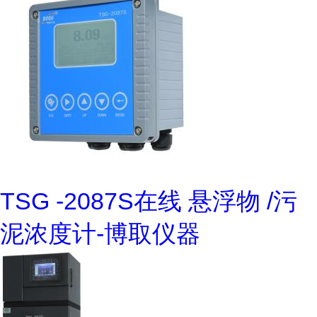
TSG -2087S在线 悬浮物 /污
泥浓度计-博取仪器