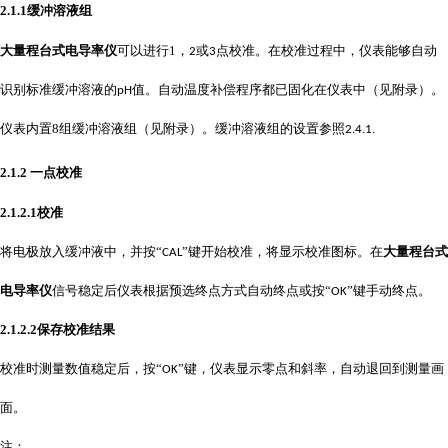
2.1.1
缓冲溶液组
大量程台式电导率仪
可以进行
1
，
或
点校准。在校准过程中，仪表能够自动
2
3
识别标准缓冲溶液的
值。自动温度补偿程序都已固化在仪表中（见附录）。
pH
仪表内置
8
组缓冲溶液组（见附录）。缓冲溶液组的设置参照
2.4.1.
2.1.2
一点校准
2.1.2.1
校准
将电极放入缓冲液中，并按
“
”键开始校准，将显示校准图标。在
大量程台式
CAL
电导率仪
信号稳定后仪表根据预选终点方式自动终点或按“
”键手动终点。
OK
2.1.2.2
保存校准结果
校准时测量数值稳定后，按
“
”键，仪表显示零点和斜率，自动退回到测量画
OK
面。
注：