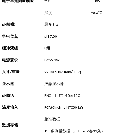
电子单元测量误差
mV
±1
mV
温度
±
℃
0.3
校准
最多
点
pH
3
等电位点
pH 7.00
缓冲液组
组
8
电源要求
DC5V-1W
尺寸
重量
/
220×160×70mm/0.5kg
显示器
液晶显示器
输入
，阻抗
pH
BNC
>10e+12Ω
温度输入
，
k
RCA(Cinch)
NTC30
Ω
校准数据
数据存储
198条测量数据（pH、mV各99条）