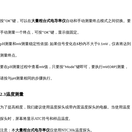
按
“
”键，可以在
大量程台式电导率仪
自动和手动测量终点模式之间切换。要
OK
手动测量一个终点，可按“
”键，显示值固定。
OK
pH
测量和
测量稳定性依据
如果信号变化在
秒内不大于
，仪表将达到
mV
:
6
0.1mV
测量终点。
要在
pH
测量过程中查看
值，只要按“
”键即可，要执行
测量，
mV
Mode
mV(ORP)
请按与
测量相同的步骤执行。
pH
2.3
温度测量
为了提高精度，我们建议使用温度探头或带内置温度探头的电极。当使用温度
探头时，屏幕将显示
ATC
符号和样品温度。
注意：本
大量程台式电导率仪
仅使用
NTC30k
温度探头。