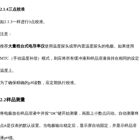
2.1
.
4
三点校准
如
2.1.3
一样进行
点校准。
3
注意：
推荐
大量程台式电导率仪
使用温度探头或带内置温度探头的电极。如果使用
MTC
（手动温度补偿）模式，则应将所有缓冲液和样品溶液保持在相同的设定
温度上。
为了确保精确的
pH
读数，应定期执行校准。
2.2
样品测量
将电极放在样品溶液中并按
“
”键开始测量，画面上小数点闪动。自动测量终
OK
点
是仪表的默认设置。当电极输出稳定后，显示屏自动固定，并显示样品溶
A
液
值。
pH