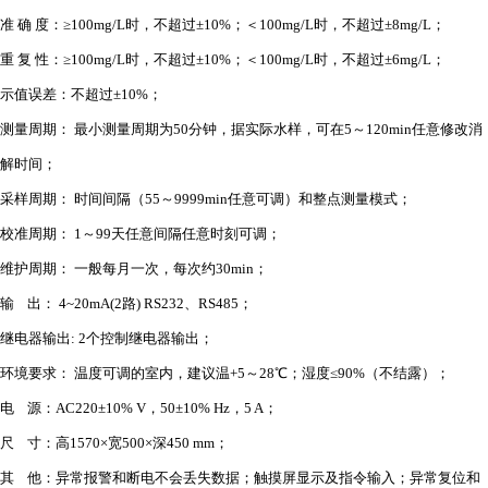
准
确
度：
≥100mg/L时，不超过±10%；＜100mg/L时，不超过±8mg/L
；
重
复
性：
≥100mg/L时，不超过±10%；＜100mg/L时，不超过±6mg/L
；
示值误差：不超过
±10%
；
测量周期：
最小测量周期为
50分钟，据实际水样，可在5～120min任意修改消
解时间
；
采样周期：
时间间隔（
55～9999min任意可调）和整点测量模式
；
校准周期：
1～99天任意间隔任意时刻可调
；
维护周期：
一般每月一次，每次约
30min
；
输
出：
4~20mA(2路) RS232、RS485
；
继电器输出
: 2个控制继电器输出
；
环境要求：
温度可调的室内，建议温
+5～28℃；湿度≤90%（不结露）
；
电
源：
AC220±10% V，50±10% Hz，5 A
；
尺
寸：高
1570×宽500×深450 mm
；
其
他：异常报警和断电不会丢失数据；触摸屏显示及指令输入；异常复位和