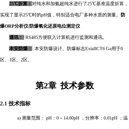
25℃折算：
对纯水和加氨超纯水进行了
25℃
基准温度
折算，
实现了显示
25℃时的pH值，特别适合电厂多种水质的测量。
防
爆ORP分析仪/防爆氧化还原电位测定仪
通讯：
RS485方便联入计算机进行监测和通讯。
本安防爆：
本安防爆设计、
防爆标志
ExiaIICT6 Ga用于0
区、1区、2区。
第
2章 技术参数
2.1 技术指标
a)
测量范围：
pH：0～14.00pH ，分辨率：0.01pH ；温