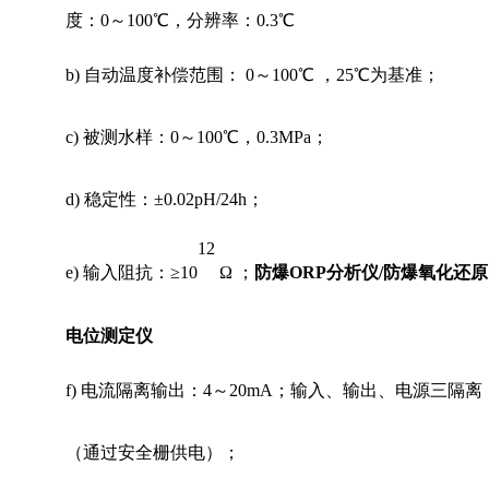
度：0～100℃，分辨率：0.3℃
b)
自动温度补偿范围：
0～100℃ ，25℃为基准；
c)
被测水样：
0～100℃，0.3MPa；
d)
稳定性：
±0.02pH/24h；
12
e)
输入阻抗：
≥
10
Ω ；
防爆ORP分析仪/防爆氧化还原
电位测定仪
f)
电流隔离输出：
4～20mA；输入、输出、电源三隔离
（通过安全栅供电）；