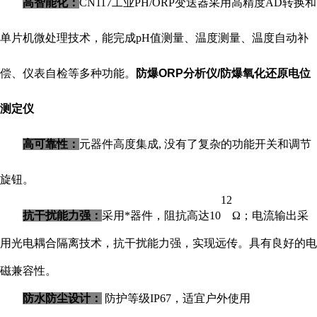
高智能化：
CN117
工业
PH/ORP变送器
采用高精度
AD转换和
单片机微处理技术，能
完成
pH值
测量、温度测量、
温度自动补
偿
、仪表自检等多种功能。
防爆ORP分析仪/防爆氧化还原电位
测定仪
高可靠性：
元器件高度集成
, 没有了复杂的功能开关和调节
旋钮。
12
抗干扰能力强：
采用*器件，阻抗高达
10
Ω；电流输出采
用光电耦合隔离技术，抗干扰能力强，实现远传。具有良好的电
磁兼容性。
防水防尘设计：
防护等级
IP67，适宜户外使用