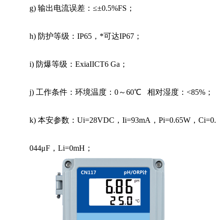
g)
输出电流误差：
≤±0.5%
FS
；
h)
防护等级：
IP65，*可达IP67；
i)
防爆等级：
ExiaIICT6 Ga；
j)
工作条件：环境温度：
0～60℃ 相对湿度：<85%；
k)
本安参数：
Ui=28VDC，Ii=93mA，Pi=0.65W，Ci=0.
044μF，Li=0mH；