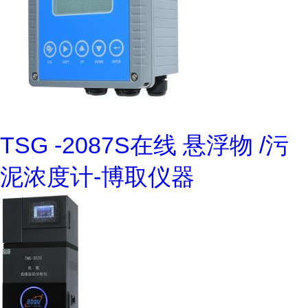
TSG -2087S在线 悬浮物 /污
泥浓度计-博取仪器