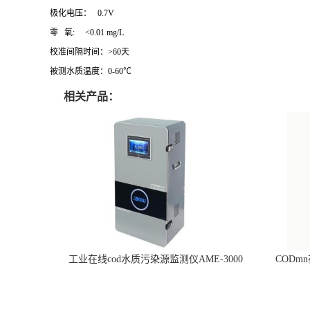
极化电压：
0.7V
零
氧: <0.01 mg/L
校准间隔时间：
>60天
被测水质温度：
0-60℃
相关产品：
工业在线cod水质污染源监测仪AME-3000
CODm