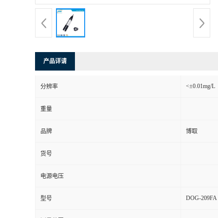
产品详请
<±0.01mg/L
分辨率
重量
品牌
博取
货号
电源电压
DOG-209FA
型号