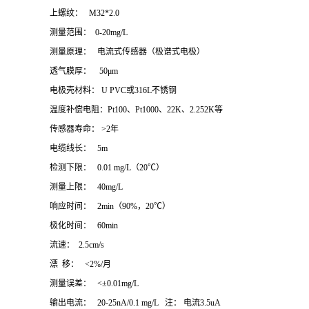
上螺纹： M32*2.0
测量范围： 0-20mg/L
测量原理：
电流式传感器（极谱式电极）
透气膜厚：
50μm
电极壳材料：
U PVC或316L不锈钢
温度补偿电阻：
Pt100、Pt1000、22K、2.252K等
传感器寿命：
>2年
电缆线长：
5m
检测下限：
0.01 mg/L（20℃）
测量上限：
40mg/L
响应时间： 2min（90%
，
20℃）
极化时间：
60min
流速： 2.5cm/s
漂 移： <2%/月
测量误差： <±0.01mg/L
输出电流：
20-25nA/0.1 mg/L 注： 电流3.5uA