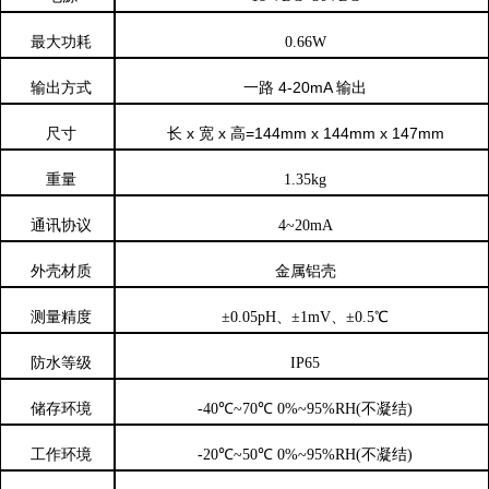
最大功
耗
0.66W
一路
4-20mA 输出
输
出方式
长
x 宽 x 高=144mm x 144mm x 147mm
尺寸
重量
1.35kg
通讯
协议
4~20mA
外壳材质
金属铝壳
测量
精度
±0.05pH
、
±1mV
、
±0.5℃
防
水等级
IP65
储
存环境
-40℃~70℃ 0%~95%RH(不凝结)
工作环
境
-20℃~50℃ 0%~95%RH(不凝结)