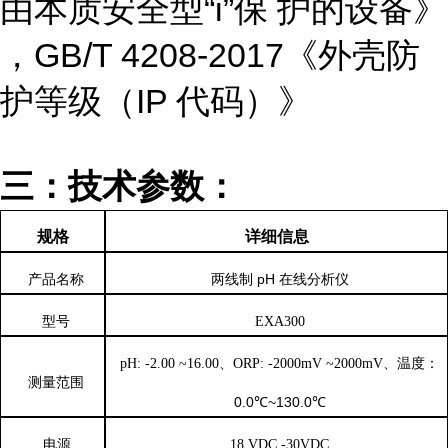
由本质安全型“i”保 护的设备》
，GB/T 4208-2017《外壳防
护等级（IP 代码）》
三：技术参数：
规格
详细信息
两线制
pH 在线分析仪
产品
名称
型
号
EXA300
温度：
pH: -2.00 ~16.00
、
ORP: -2000mV ~2000mV
、
测量
范围
0.0℃~130.0℃
电
源
18 VDC -30VDC