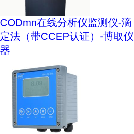
CODmn在线分析仪监测仪-滴
定法（带CCEP认证）-博取仪
器