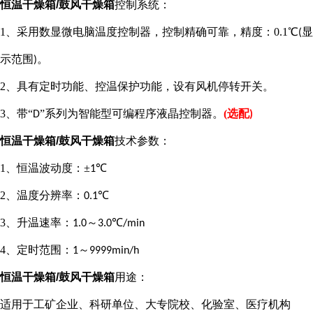
恒温干燥箱/鼓风干燥箱
控制系统
：
1、
采用数显微电脑温度控制器，控制精确可靠，精度：
0.1
℃
显
(
示范围
。
)
2、
具有定时功能、控温保护功能，设有风机停转开关。
3
、带“
”系列为智能型可编程序液晶控制器。
(
选配
D
)
恒温干燥箱/鼓风干燥箱
技术参数
：
1
、恒温波动度：±
℃
1
2
、温度分辨率：
℃
0.1
3
、升温速率：
～
℃
1.0
3.0
/min
4
、定时范围：
～
1
9999min/h
恒温干燥箱/鼓风干燥箱
用途
：
适用于
工矿企业
、科研单位、大专院校、化验室、医疗机构