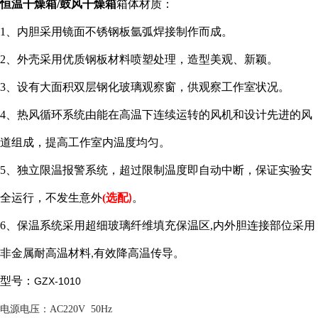
恒温干燥箱/鼓风干燥箱
箱体材质
：
1
、内胆采用镜面不锈钢板氩弧焊接制作而成
。
2
、外壳采用优质钢板材料喷塑处理，造型美观、新颖。
3
、设有大面积双层钢化玻璃观察窗，供观察工作室状况。
4
、热风循环系统由能在高温下连续运转的风机和设计先进的风
道组成
，
提高工作室内温度均匀。
5
、独立限温报警系统，超过限制温度即自动中断，保证实验安
全运行，不发生意外
(
选配
。
)
6
、
保温系统采用超细玻璃纤维填充保温区
,
内外胆连接部位采用
非金属耐高温材料
有效降高温传导。
,
型号：
GZX-1010
电源电压
：
AC
220V 50H
z