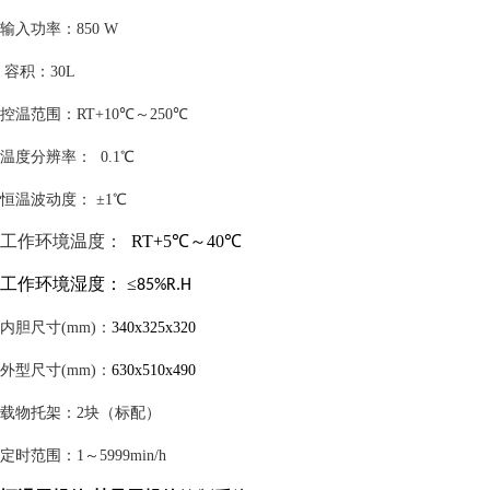
输入
功率
：
850
W
容积：
30L
控温范围
：
RT+
10℃
～
250
℃
温度分辨率
：
0.1℃
恒温波动度
：
±
1
℃
工作环境温度：
RT+
5
℃～
40
℃
工作
环境湿度
：
≤
85%R.H
内胆尺寸
(mm)
：
340x325x320
外型尺寸
(mm)
：
630x510x490
载物托架
：
2块（标配）
定时范围
：
1～
5
999min/h