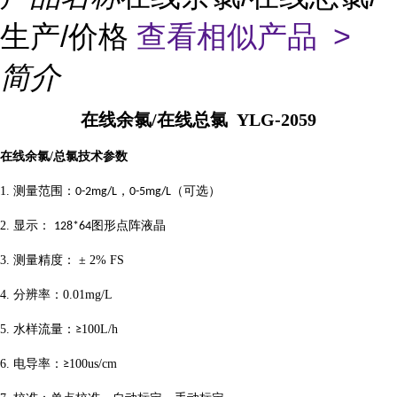
生产/价格
查看相似产品 >
简介
在线余氯/在线总氯 YLG-2059
在线余氯/总氯技术参数
1.
测量范围：
，
（可选）
0-2mg/L
0-5mg/L
2.
显示：
图形点阵液晶
128*64
3.
测量精度：
±
2
% FS
4.
分辨率：
0.01mg/L
5.
水样流量：
100L/h
≥
6.
电导率：
100us/cm
≥