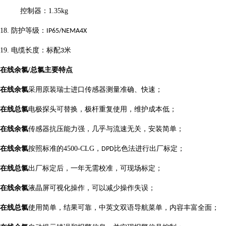
控制器：
1.35kg
18.
防护等级：
IP65/NEMA4X
19.
电缆长度：标配
米
3
在线余氯/总氯主要特点
在线余氯
采用原装瑞士进口传感器测量准确、快速；
在线总
氯
电极探头可替换，极杆重复使用，维护成本低；
在线余氯
传感器抗压能力强，几乎与流速无关，安装简单；
在线余氯
按照标准的
4500-CLG
，
比色法进行出厂标定；
DPD
在线总氯
出厂标定后，一年无需校准，可现场标定；
在线余氯
液晶屏可视化操作，可以减少操作失误；
在线总氯
使用简单，结果可靠，中英文双语导航菜单，内容丰富全面；