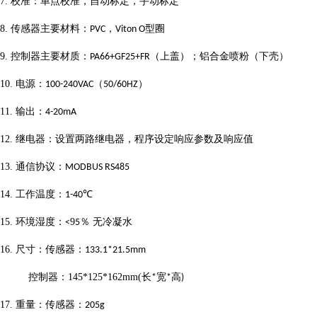
7.
校准：单点校准，自动标定，手动标定
8.
传感器主要材料：
，
型圈
PVC
Viton O
9.
控制器主要材质：
（上盖）；铝合金喷粉（下壳）
PA66+GF25+FR
10.
电源：
（
）
100-240VAC
50/60HZ
11.
输出：
4-20mA
12.
继电器：设置两路继电器，程序设定响应参数及响应值
13.
通信协议：
MODBUS RS485
14.
工作温度：
1-40
℃
15.
环境湿度：
9
％
无冷凝水
<
5
16.
尺寸：传感器：
133.1*21.5mm
控制器：
145*125*162mm(
长
宽
高
*
*
)
17.
重量：传感器：
205g