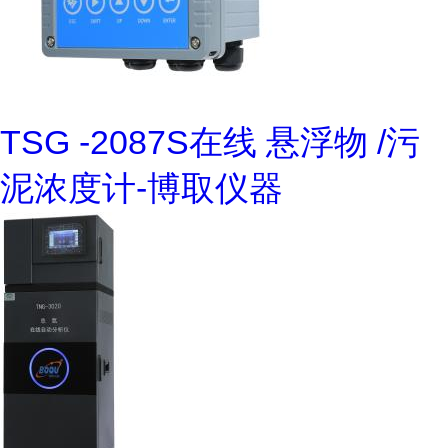
TSG -2087S在线 悬浮物 /污
泥浓度计-博取仪器