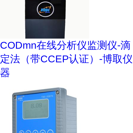
CODmn在线分析仪监测仪-滴
定法（带CCEP认证）-博取仪
器