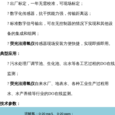
?
出厂标定，一年无需校准，可现场标定
；
?
数字化传感器，抗干扰能力强，传输距离远；
?
标准数字信号输出，可在无控制器的情况下实现和其他设
备的集成和组网；
?
荧光法溶氧仪
传感器现场安装方便快捷，实现即插即用。
典型应用：
?
污水处理厂调节池、生化池、出水等各工艺过程的
DO
在线
监测；
?
荧光法溶氧仪
自来水厂、地表水、各种工业生产过程用
水、水产养殖等行业的
DO
在线监测。
技术参数：
溶解氧：
、
；
0-20 mg/L
0-20 ppm