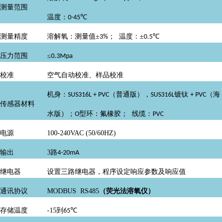
测量范围
温度：
℃
0-45
测量精度
溶解氧：测量值±
； 温度：±
℃
3%
0.5
压力范围
≤
0.3Mpa
校准
空气自动校准、样品校准
机身：
（普通版），
镀钛
（海
SUS316L + PVC
SUS316L
+ PVC
传感器材料
水版）；
型环：氟橡胶； 线缆：
O
PVC
电源
100-240VAC (50/60HZ)
输出
3
路
4-20mA
继电器
设置三路继电器，程序设定响应参数及响应值
（荧光法溶氧仪）
通讯协议
MODBUS RS485
存储温度
-15
到
℃
65