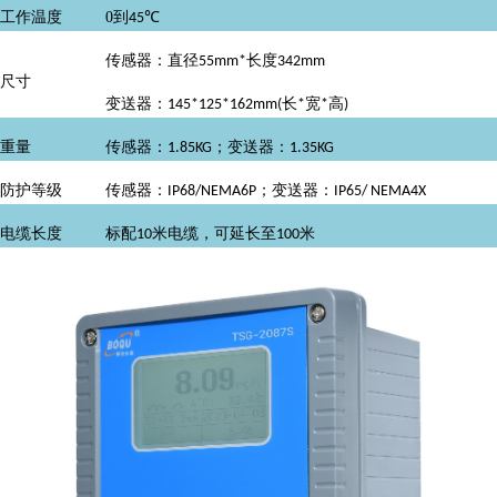
工作温度
0
到
℃
45
传感器：直径
长度
55mm*
342mm
尺寸
变送器：
长
宽
高
145*125*162mm(
*
*
)
重量
传感器：
；变送器：
1.85KG
1.35KG
防护等级
传感器：
；变送器：
IP68/NEMA6P
IP65/ NEMA4X
电缆长度
标配
米电缆，可延长至
米
10
100