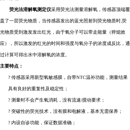
荧光法溶解氧测定仪
采用荧光法测量溶解氧，传感器顶端覆
盖了一层荧光物质，当传感器发出的蓝光照射到荧光物质时
,
荧
光物质受到激发发出红光，由于氧分子可以带走能量（猝熄效
应），所以激发的红光的时间和强度与氧分子的浓度成反比，通
过计算可得出水中溶解氧的浓度。
主要
特点：
?
传感器采用新型氧敏感膜，自带
NTC
温补功能，测量结果
具有良好的重复性及稳定性；
?
测量时不会产生氧消耗，没有流速
/
搅动要求；
?
突破性的荧光技术，
没有膜和电解液
，基本无需保养；
?
内设自诊功能，保证数据准确；