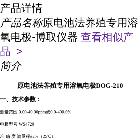
产品详情
产品名称
原电池法养殖专用溶
氧电极-博取仪器
查看相似产
品 >
简介
原电池法养殖专用溶氧电极
DOG-210
一、技术参数：
测量范围
0.00-40.00ppm或0.0-400.0%
电极型号
WS4720
准
确
度
满量程
±2%（25℃）