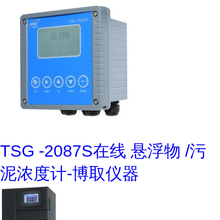
TSG -2087S在线 悬浮物 /污
泥浓度计-博取仪器