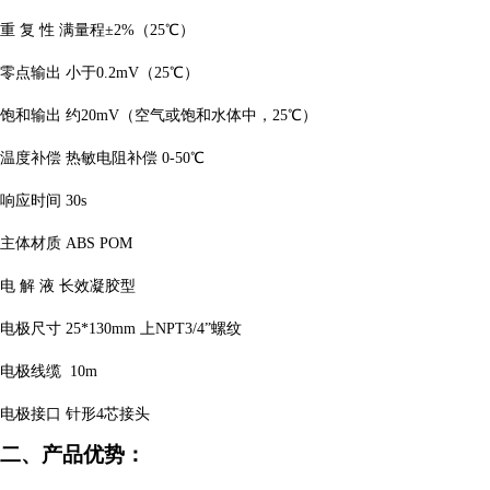
重
复
性
满量程
±2%（25℃）
零点输出
小于
0.2mV（25℃）
饱和输出
约
20mV（空气或饱和水体中，25℃）
温度补偿
热敏电阻补偿
0-50℃
响应时间
30s
主体材质
ABS POM
电
解
液
长效凝胶型
电极尺寸
25*130mm 上NPT3/4”螺纹
电极线缆
10m
电极接口
针形
4芯接头
二、
产品优势：