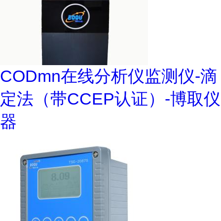
CODmn在线分析仪监测仪-滴
定法（带CCEP认证）-博取仪
器