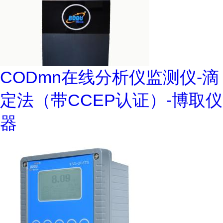
CODmn在线分析仪监测仪-滴
定法（带CCEP认证）-博取仪
器