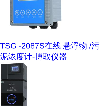
TSG -2087S在线 悬浮物 /污
泥浓度计-博取仪器