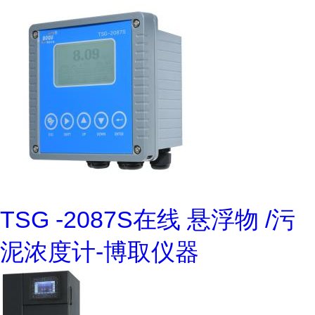
TSG -2087S在线 悬浮物 /污
泥浓度计-博取仪器