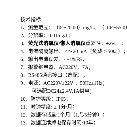
技术指标
1、测量范围：（0～20.00）mg/L、（-10～
2、分辨率：0.01mg/L；
3、
荧光法溶氧仪/懒人溶氧仪
重复性：±2%。；
4、电流隔离输出： 4～20 mA（负载<750Ω ）
6、输出电流误差：≤±1%FS；
7、报警继电器：AC220V、7A；
8、RS485通讯接口（选配）；
9、电源：AC220V±22V ，50Hz±1Hz；
可选配DC24±2.4V,1A供电；
10、防护等级：IP65；
11、时钟精度: ± 1分/月；
12、数据存储量:1个月（1点/5分钟）；
13、数据连续掉电保存时间:10年；