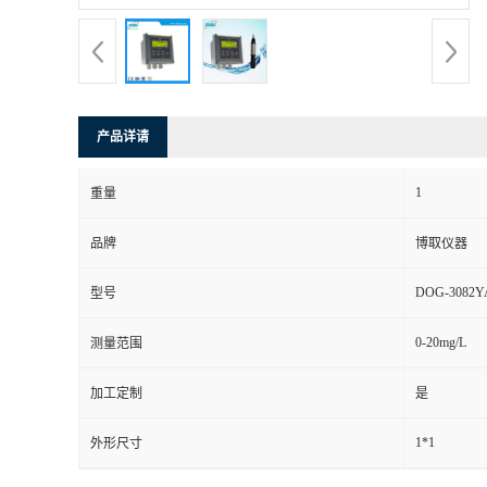
产品详请
1
重量
品牌
博取仪器
DOG-3082Y
型号
0-20mg/L
测量范围
加工定制
是
1*1
外形尺寸