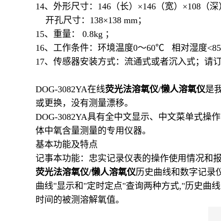
14、外形尺寸：146（长）×146（宽）×108（
开孔尺寸：138×138 mm；
15、重量： 0.8kg ；
16、工作条件：环境温度0～60℃ 相对湿度<8
17、传感器安装方式：流通式或者沉入式；请
DOG-3082YA在线
荧光法溶氧仪/懒人溶氧仪
是
或更换，没有测量漂移。
DOG-3082YA具有全中文显示、中文菜单
体中氧含量测量的专用仪器。
基本功能及特点
记事本功能：忠实记录仪表的操作使用情况和报
荧光法溶氧仪/懒人溶氧仪
历史曲线和数字记录
曲线"显示和"定时定点"查询两种方式,"历史
时间的被测溶解氧值。