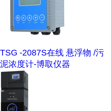
TSG -2087S在线 悬浮物 /污
泥浓度计-博取仪器