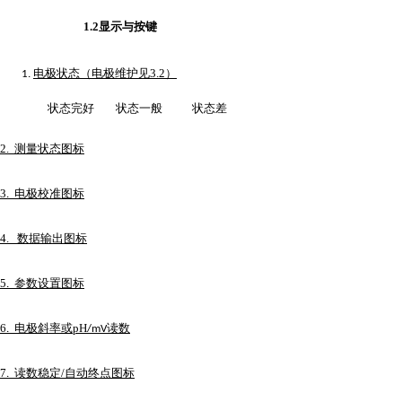
1.2显示与按键
电极状态（电极维护见
3.2
）
1.
状态完好
状态一般
状态差
2.
测量状态图标
3
电极校准图标
.
4.
数据输出图标
5
参数设置图标
.
6
电极斜率或
pH
读数
.
/mV
7
读数稳定
/
自动终点图标
.