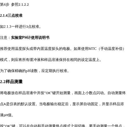
第
4
步 参照
2.1.2.2
2.1
.
4
三点校准
如
2.1.3
一样进行
点校准。
3
注意：
实验室PH计使用说明书
推荐使用温度探头或带内置温度探头的电极。如果使用
MTC
（手动温度补偿）
模式，则应将所有缓冲液和样品溶液保持在相同的设定温度上。
为了确保精确的
pH
读数，应定期执行校准。
2.2样品测量
将电极放在样品溶液中并按
“
”键开始测量，画面上小数点闪动。自动测量终
OK
点
是仪表的默认设置。当电极输出稳定后，显示屏自动固定，并显示样品溶
A
液
值。
pH
按
“
”键，可以在自动和手动测量终点模式之间切换。要手动测量一个终点，
OK