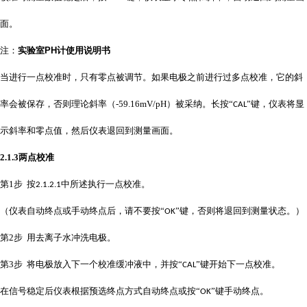
面。
注：
实验室PH计使用说明书
当进行一点校准时，只有零点被调节。如果电极之前进行过多点校准，它的斜
率会被保存，否则理论斜率（
-59.16mV/pH
）被采纳。长按“
”键，仪表将显
CAL
示斜率和零点值，然后仪表退回到测量画面。
2.1.3
两点校准
第
1
步 按
中所述执行一点校准。
2.1.2.1
（仪表自动终点或手动终点后，请不要按
“
”键，否则将退回到测量状态。）
OK
第
2
步 用去离子水冲洗电极。
第
3
步 将电极放入下一个校准缓冲液中，并按“
”键开始下一点校准。
CAL
在信号稳定后仪表根据预选终点方式自动终点或按
“
”键手动终点。
OK