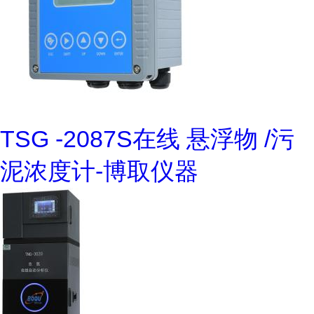
TSG -2087S在线 悬浮物 /污
泥浓度计-博取仪器