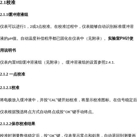
2.1校准
2.1.1
缓冲溶液组
仪表可以进行
1
，
或
点校准。在校准过程中，仪表能够自动识别标准缓冲溶
2
3
液的
值。自动温度补偿程序都已固化在仪表中（见附录）。
实验室PH计使
pH
用说明书
仪表内置
8
组缓冲溶液组（见附录）。缓冲溶液组的设置参照
2.4.1.
2.1.2
一点校准
2.1.2.1校准
将电极放入缓冲液中，并按
“
”键开始校准，将显示校准图标。在信号稳定后
CAL
仪表根据预选终点方式自动终点或按“
”键手动终点。
OK
2.1.2.2保存校准结果
校准时测量数值稳定后，按
“
”键，仪表显示零点和斜率，自动退回到测量画
OK