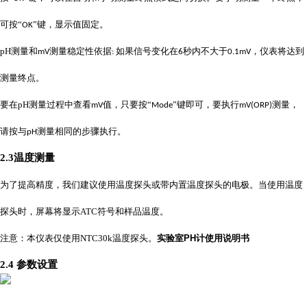
可按“
”键，显示值固定。
OK
pH
测量和
测量稳定性依据
如果信号变化在
秒内不大于
，仪表将达到
mV
:
6
0.1mV
测量终点。
要在
pH
测量过程中查看
值，只要按“
”键即可，要执行
测量，
mV
Mode
mV(ORP)
请按与
测量相同的步骤执行。
pH
2.3温度测量
为了提高精度，我们建议使用温度探头或带内置温度探头的电极。当使用温度
探头时，屏幕将显示
ATC
符号和样品温度。
注意：本仪表仅使用
NTC30k
温度探头。
实验室PH计使用说明书
2.4 参数设置