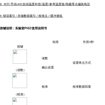
8.
MTC
手动
自动温度补偿
温度
参考温度值
电极零点偏执电压
/ATC
/
/
/
9
错误索引
/
存储数据索引
校准点
缓冲液组
/
/
按键说明：
实验室PH计使用说明书
短按
长按
秒
3
按键
读数
设置终点方式
确认设置
（读数）
校准
校准数据回显
（校准）