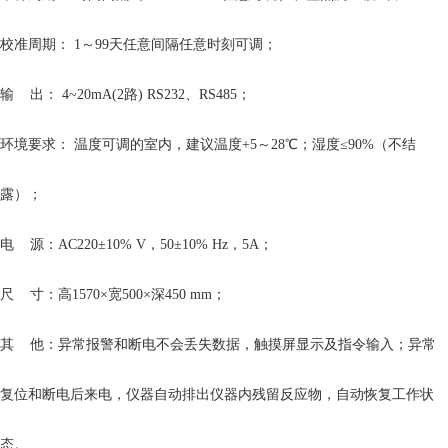
校准周期：
1～99天任意间隔任意时刻可调
；
输
出：
4~20mA(2路) RS232、RS485
；
环境要求：
温度可调的室内，建议温度
+5～28℃；湿度≤90%（不结
露）
；
电
源：
AC220±10% V，50±10% Hz，5A
；
尺
寸：高
1570×宽500×深450 mm
；
其
他：
异常报警和断电不会丢失数据
，
触摸屏显示及指令输入
；
异常
复位和断电后来电，仪器自动排出仪器内残留反应物，自动恢复工作状
态
。