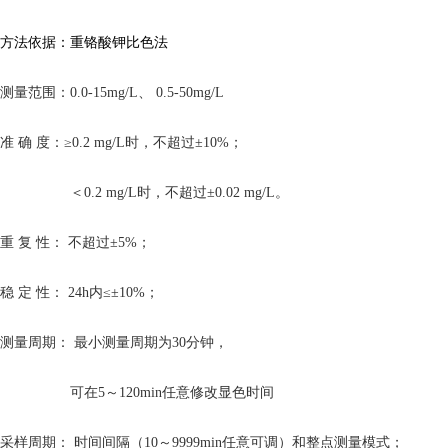
方法依据：重铬酸钾比色法
测量范围：
0.0-15mg/L、 0.5-50mg/L
准
确
度：
≥0.2 mg/L时，不超过±10%；
＜
0.2 mg/L时，不超过±0.02 mg/L。
重
复
性：
不超过
±5%
；
稳
定
性：
24h内≤±10%
；
测量周期：
最小测量周期为
30分钟，
可在
5～120min任意修改显色时间
采样周期：
时间间隔（
10～9999min任意可调）和整点测量模式
；