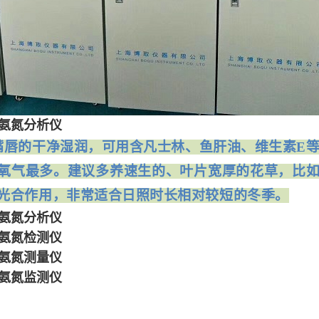
D氨氮分析仪
嘴唇的干净湿润，可用含凡士林、鱼肝油、维生素E
放氧气最多。建议多养速生的、叶片宽厚的花草，比
光合作用，非常适合日照时长相对较短的冬季。
D氨氮分析仪
D氨氮检测仪
D氨氮测量仪
D氨氮监测仪