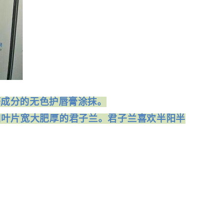
等成分的无色护唇膏涂抹。
如叶片宽大肥厚的君子兰。君子兰喜欢半阳半