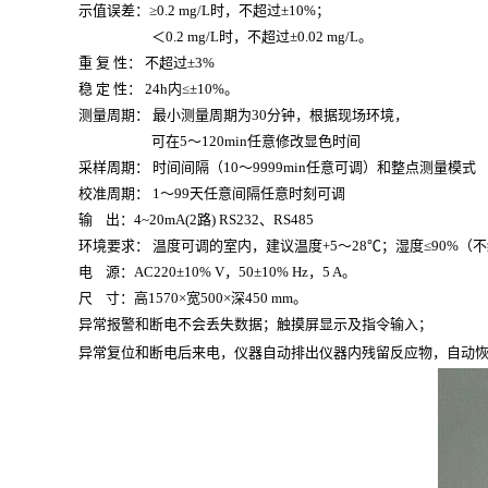
示值误差：
≥0.2 mg/L时，不超过±10%；
＜
0.2 mg/L时，不超过±0.02 mg/L。
重
复
性：
不超过
±3%
稳
定
性：
24h内≤±10%。
测量周期：
最小测量周期为
30分钟，
根据现场环境，
可在
5～120min任意修改显色时间
采样周期：
时间间隔（
10～9999min任意可调）和整点测量模式
校准周期：
1～99天任意间隔任意时刻可调
输
出：
4~20mA(2路) RS232、RS485
环境要求：
温度可调的室内，建议温度
+5～28℃；湿度≤90%（
电
源：
AC220±10% V，50±10% Hz，5 A。
尺
寸：高
1570×宽500×深450 mm。
异常报警和断电不会丢失数据；触摸屏显示及指令输入；
异常复位和断电后来电，仪器自动排出仪器内残留反应物，自动