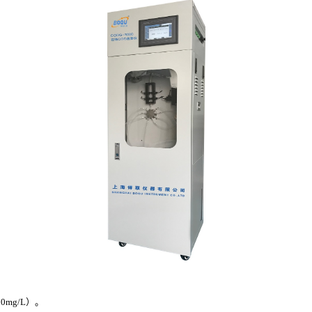
00mg/L）
。