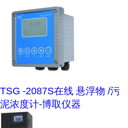
TSG -2087S在线 悬浮物 /污
泥浓度计-博取仪器