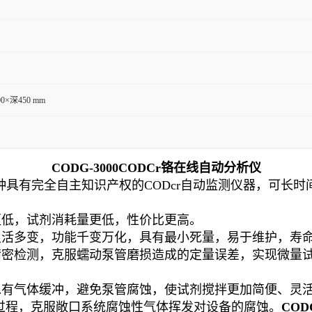
0×深450 mm
CODG-3000CODCr铬在线自动分析仪
种具有完全自主知识产权的CODcr自动监测仪器，可长时间
更低，试剂消耗量更低，性价比更高。
灵活多变，功能千变万化，具有最小死量，易于维护，寿
密检测，克服蠕动泵管磨损造成的定量误差，实现微量试
总有气体缓冲，避免泵管腐蚀，使试剂搅拌更加简便、灵
过程，克服敞口系统腐蚀性气体挥发对设备的腐蚀。
COD