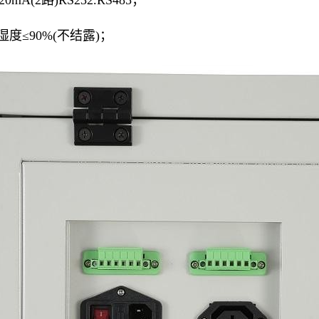
20mA(2路)RS232.RS485；
度≤90%(不结露)；