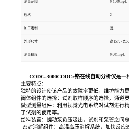
0-1500mg/L
测量范围
2
规格
加工定制
是
外形尺寸
高1570×宽50
0.001mg/L
测量精度
CODG-3000CODCr铬在线自动分析仪
是一
主要特点：
独特的设计使该产品的故障率更低，维护能力
阀体组件的选择：试剂取样顺序的选择，通道
微型测量组件：利用视觉光电系统对试剂进行精
了试剂的使用率。
给料装置：蠕动泵负压吸出，试剂和泵管之间
·密封消解组件：高温高压消解系统，加快反应