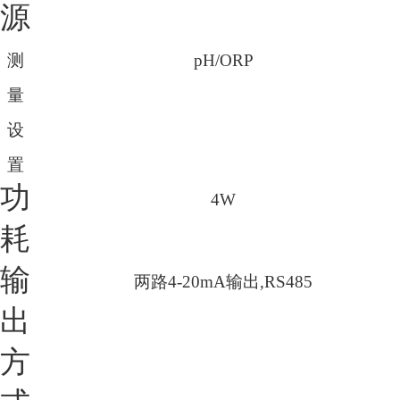
源
测
pH/ORP
量
设
置
功
4W
耗
输
两路
4-20mA
输出
,RS485
出
方