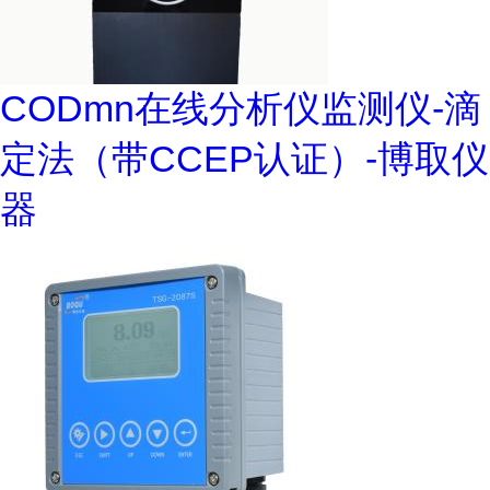
CODmn在线分析仪监测仪-滴
定法（带CCEP认证）-博取仪
器