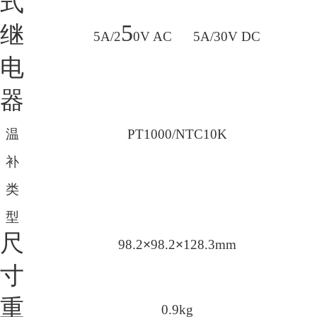
式
5
继
5A/2
0V AC 5A/30V DC
电
器
温
PT1000/NTC10K
补
类
型
尺
98.2
×
98.2
×
128.3mm
寸
重
0.9kg