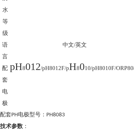
水
等
级
语
中文
/
英文
言
pH
012
H
0
配
8
/
pH8012F
/
p
8
10
/
pH8010F
/
ORP80
套
电
极
配套
电极
型号：
PH
PH
8083
技术参数
：