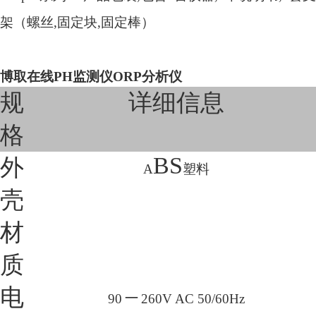
架（螺丝,固定块,固定棒）
博取在线PH监测仪ORP分析仪
规
详细信息
格
BS
外
A
塑料
壳
材
质
–
电
90
260V AC 50/60Hz