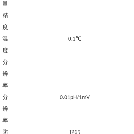
量
精
度
温
0.1
℃
度
分
辨
率
分
0.01pH
/1mV
辨
率
防
IP65