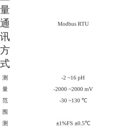
量
通
Modbus RTU
讯
方
式
测
-2 ~16 pH
量
-2000 ~2000 mV
范
-30 ~130
℃
围
测
±
1%FS
±
0.5
℃