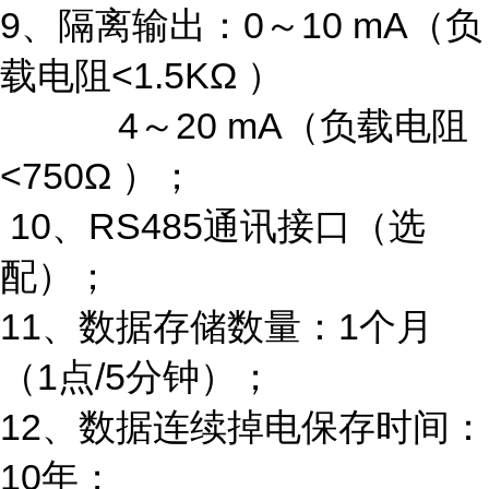
9
、隔离输出：
0
～
10 mA
（负
载电阻
<1.5KΩ
）
4
～
20 mA
（负载电阻
<750Ω
）；
10
、
RS485
通讯接口（选
配）；
11
、数据存储数量：
1
个月
（
1
点
/5
分钟）；
12
、数据连续掉电保存时间：
10
年；