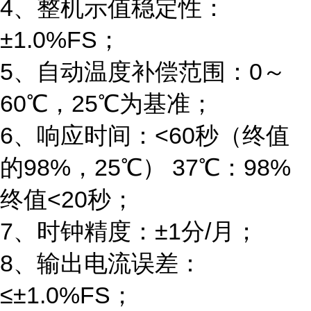
4
、整机示值稳定性：
±1.0%FS
；
5
、自动温度补偿范围：
0
～
60
℃
，
25
℃
为基准；
6
、响应时间：
<60
秒（终值
的
98%
，
25
℃
）
37
℃
：
98%
终值
<20
秒；
7
、时钟精度：
±1
分
/
月；
8
、输出电流误差：
≤
±
1.0%FS
；