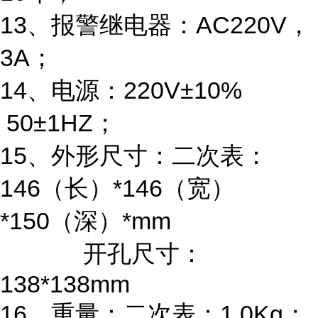
13
、报警继电器：
AC220V
，
3A
；
14
、电源：
220V
±
10%
50
±
1HZ
；
15
、外形尺寸：二次表：
146
（长）
*146
（宽）
*1
50
（深）
*mm
开孔尺寸：
138*138mm
16
、重量：二次表：
1.0
Kg
；