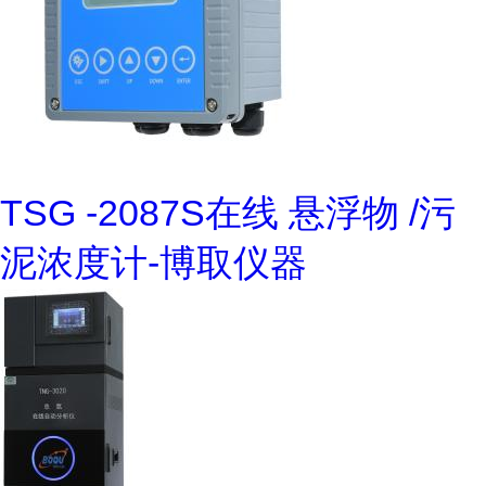
TSG -2087S在线 悬浮物 /污
泥浓度计-博取仪器