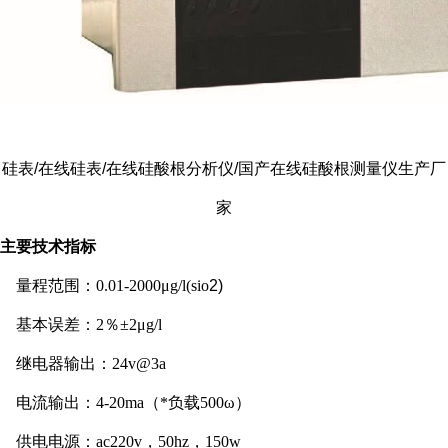
硅表/在线硅表/在线硅酸根分析仪/国产在线硅酸根测量仪生产厂
家
主要技术指标
量程范围：
0.01-2000
μ
g/l(sio
2)
基本误差：
2
％±
2
μ
g/l
继电器输出：
24v@3a
电流输出：
4-20ma
（*负载
500
ω）
供电电源：
ac220v
，
50hz
，
150w