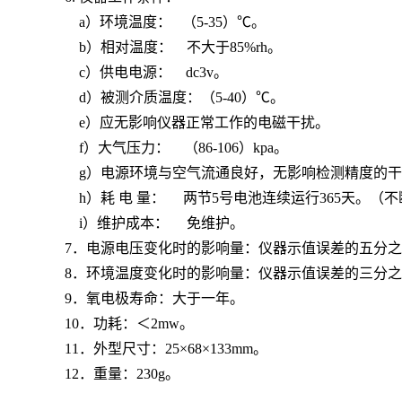
a）环境温度： （5-35）℃。
b）相对温度： 不大于85%rh。
c）供电电源： dc3v
。
d）被测介质温度：（5-40）℃。
e）应无影响仪器正常工作的电磁干扰。
f）大气压力： （86-106）kpa。
g）电源环境与空气流通良好，无影响检测精度的干
h）耗 电 量： 两节5
号电池连续运行
365
天。（不
i）维护成本： 免维护。
7．电源电压变化时的影响量：仪器示值误差的五分
8．环境温度变化时的影响量：仪器示值误差的三分
9．氧电极寿命：大于一年。
10．功耗：＜2mw。
11．外型尺寸：25×68×133mm。
12．重量：230g。