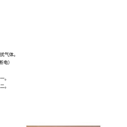
扰气体。
断电）
之一。
之二。