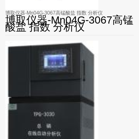
博取仪器-Mn04G-3067高锰酸盐 指数 分析仪
博取仪器-Mn04G-3067高锰
酸盐 指数 分析仪