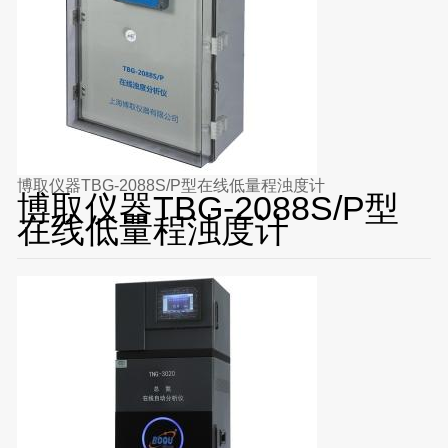
博取仪器TBG-2088S/P型在线低量程浊度计
博取仪器TBG-2088S/P型
在线低量程浊度计