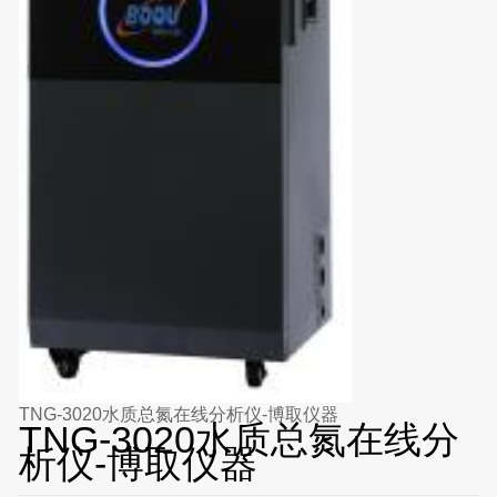
TNG-3020水质总氮在线分析仪-博取仪器
TNG-3020水质总氮在线分
析仪-博取仪器