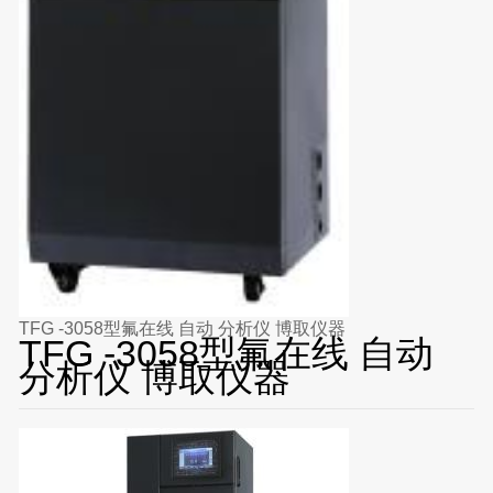
TFG -3058型氟在线 自动 分析仪 博取仪器
TFG -3058型氟在线 自动
分析仪 博取仪器