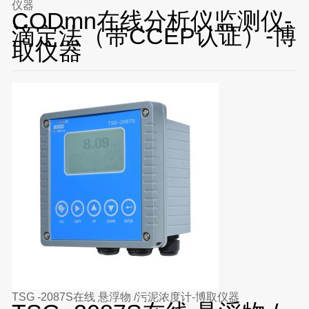
仪器
CODmn在线分析仪监测仪-
滴定法（带CCEP认证）-博
取仪器
TSG -2087S在线 悬浮物 /污泥浓度计-博取仪器