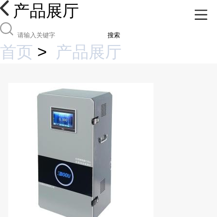
产品展厅
搜索
首页
>
产品展厅