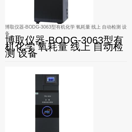
博取仪器-BODG-3063型有机化学 氧耗量 线上 自动检测 设
备
博取仪器-BODG-3063型有
机化学 氧耗量 线上 自动检
测 设备