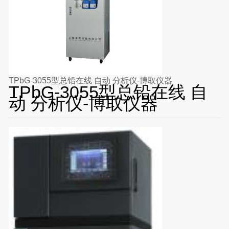
TPbG-3055型总铅在线 自动 分析仪-博取仪器
TPbG-3055型总铅在线 自
动 分析仪-博取仪器