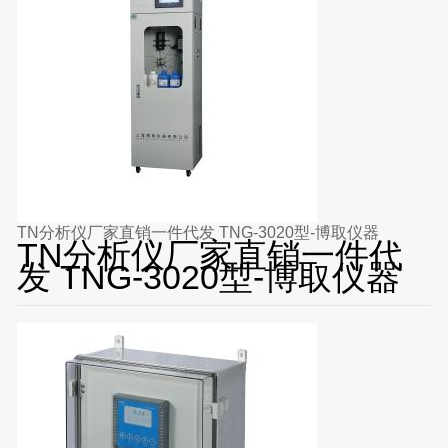
TN分析仪厂家直销一件代发 TNG-3020型-博取仪器
TN分析仪厂家直销一件代
发 TNG-3020型-博取仪器