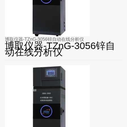
博取仪器-TZnG-3056锌自动在线分析仪
博取仪器-TZnG-3056锌自
动在线分析仪