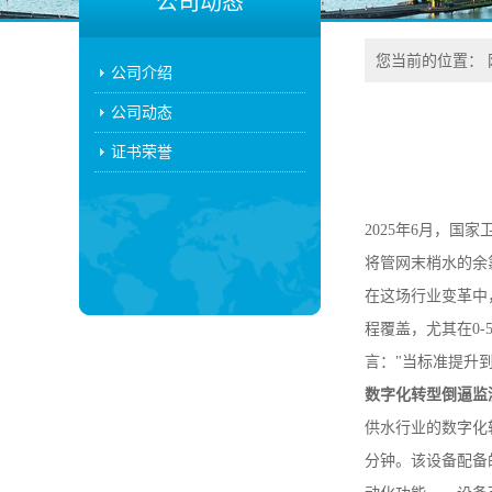
公司动态
您当前的位置：
公司介绍
公司动态
证书荣誉
2025年6月，
将管网末梢水的余氯
在这场行业变革中，
程覆盖，尤其在0-
言："当标准提升
数字化转型倒逼监
供水行业的数字化
分钟。该设备配备