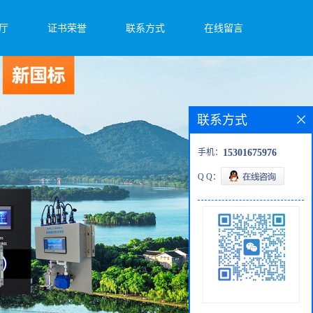
厅
证书荣誉
联系方式
在线留言
联系方式
手机：
15301675976
Q Q：