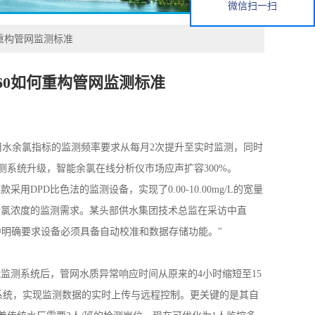
微信扫一扫
何重构管网监测标准
060如何重构管网监测标准
用水余氯指标的监测频率要求从每月2次提升至实时监测，同时
监测系统升级，智能余氯在线分析仪市场应声扩容300%。
DPD比色法的监测设备，实现了0.00-10.00mg/L的宽量
g/L余氯浓度的监测需求。某头部供水集团技术总监在采访中直
明确要求设备必须具备自动校准和数据存储功能。"
能监测系统后，管网水质异常响应时间从原来的4小时缩短至15
DA系统，实现监测数据的实时上传与远程控制。更关键的是其自